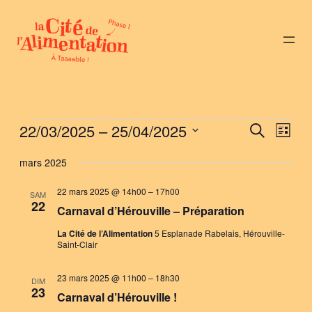
Évènements
22/03/2025
 – 
25/04/2025
Nav
Reche
Recherche
Liste
de
Sélectionnez
et
mars 2025
vue
une
naviga
Évè
date.
22 mars 2025 @ 14h00
–
17h00
SAM
22
de
Carnaval d’Hérouville – Préparation
vues
La Cité de l’Alimentation
5 Esplanade Rabelais, Hérouville-
Saint-Clair
Évène
23 mars 2025 @ 11h00
–
18h30
DIM
23
Carnaval d’Hérouville !