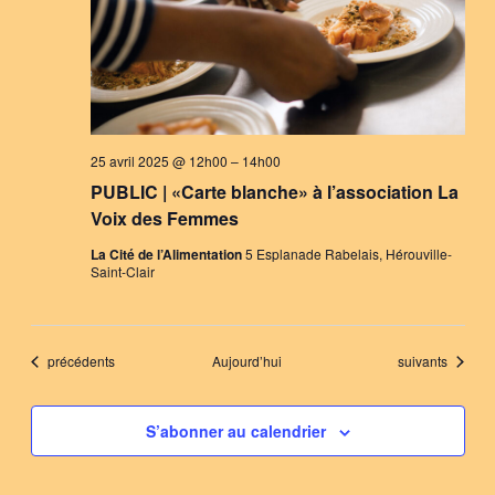
25 avril 2025 @ 12h00
–
14h00
PUBLIC | «Carte blanche» à l’association La
Voix des Femmes
La Cité de l’Alimentation
5 Esplanade Rabelais, Hérouville-
Saint-Clair
Évènements
Évènements
précédents
Aujourd’hui
suivants
S’abonner au calendrier