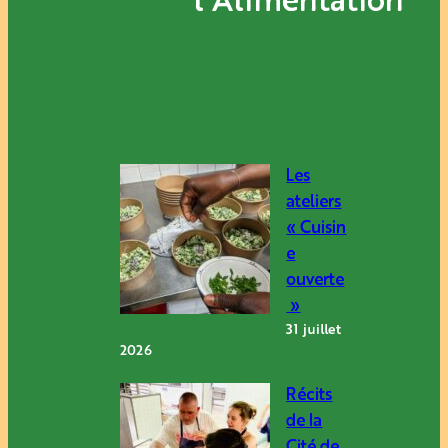
l’Alimentation
Les
ateliers
« Cuisin
e
ouverte
»
31 juillet
2026
Récits
de la
Cité de