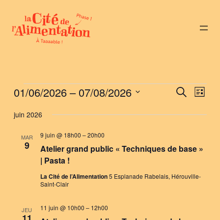
Évènements
01/06/2026
 – 
07/08/2026
Nav
Reche
Recherche
Liste
de
Sélectionnez
et
juin 2026
vue
une
naviga
Évè
date.
9 juin @ 18h00
–
20h00
MAR
9
de
Atelier grand public « Techniques de base »
| Pasta !
vues
La Cité de l’Alimentation
5 Esplanade Rabelais, Hérouville-
Évène
Saint-Clair
11 juin @ 10h00
–
12h00
JEU
11