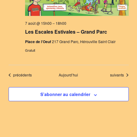
7 août @ 15h00
–
18h00
Les Escales Estivales – Grand Parc
Place de l’Oeuf
217 Grand Parc, Hérouville Saint Clair
Gratuit
Évènements
Évènements
précédents
Aujourd’hui
suivants
S’abonner au calendrier