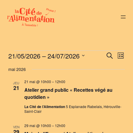
Évènements
21/05/2026
 – 
24/07/2026
Nav
Reche
Recherche
Liste
de
Sélectionnez
et
mai 2026
vue
une
naviga
Évè
date.
21 mai @ 10h00
–
12h00
JEU
21
de
Atelier grand public « Recettes végé au
quotidien »
vues
La Cité de l’Alimentation
5 Esplanade Rabelais, Hérouville-
Évène
Saint-Clair
29 mai @ 10h00
–
12h00
VEN
29