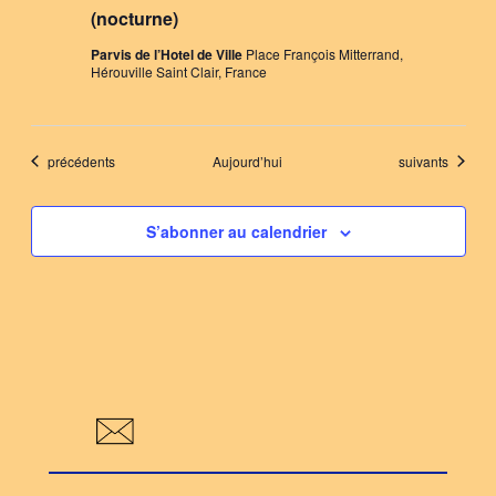
(nocturne)
Parvis de l’Hotel de Ville
Place François Mitterrand,
Hérouville Saint Clair, France
Évènements
Évènements
précédents
Aujourd’hui
suivants
S’abonner au calendrier