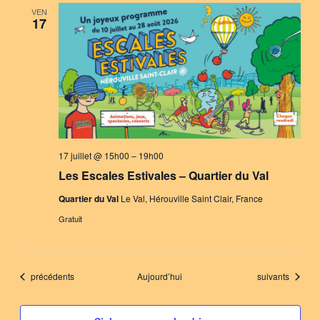
VEN
17
17 juillet @ 15h00
–
19h00
Les Escales Estivales – Quartier du Val
Quartier du Val
Le Val, Hérouville Saint Clair, France
Gratuit
Évènements
Évènements
précédents
Aujourd’hui
suivants