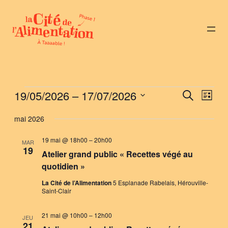
Évènements
19/05/2026
 – 
17/07/2026
Nav
Reche
Recherche
Liste
de
Sélectionnez
et
mai 2026
vue
une
naviga
Évè
date.
19 mai @ 18h00
–
20h00
MAR
19
de
Atelier grand public « Recettes végé au
quotidien »
vues
La Cité de l’Alimentation
5 Esplanade Rabelais, Hérouville-
Évène
Saint-Clair
21 mai @ 10h00
–
12h00
JEU
21