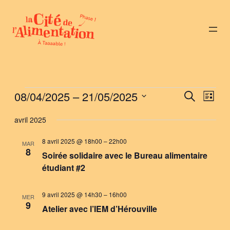
Évènements
08/04/2025
 – 
21/05/2025
Nav
Reche
Recherche
Liste
de
Sélectionnez
et
avril 2025
vue
une
naviga
Évè
date.
8 avril 2025 @ 18h00
–
22h00
MAR
8
de
Soirée solidaire avec le Bureau alimentaire
étudiant #2
vues
Évène
9 avril 2025 @ 14h30
–
16h00
MER
9
Atelier avec l’IEM d’Hérouville