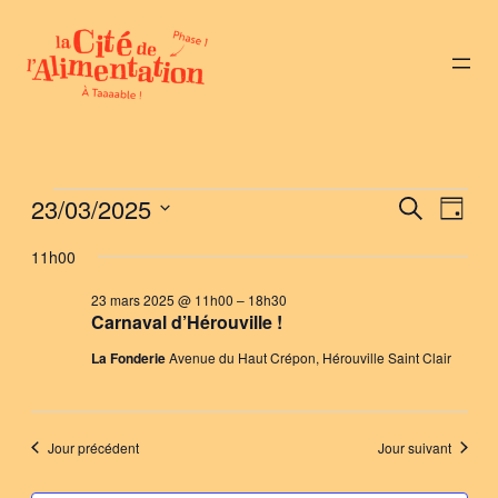
Évènements
23/03/2025
Nav
Reche
Recherche
Jour
de
Sélectionnez
et
for
11h00
vue
une
naviga
Évè
date.
23 mars 2025 @ 11h00
–
18h30
23
Carnaval d’Hérouville !
de
mars
La Fonderie
Avenue du Haut Crépon, Hérouville Saint Clair
vues
2025
Évène
Jour précédent
Jour suivant