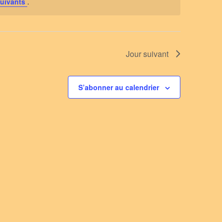
uivants
.
Jour suivant
S’abonner au calendrier