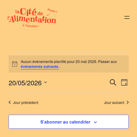
Évènements
Aucun évènements planifié pour 20 mai 2026. Passer aux
Notice
évènements suivants
.
for
20/05/2026
Nav
Reche
Recherche
20
Jour
de
Sélectionnez
et
vue
mai
une
Jour précédent
Jour suivant
naviga
Évè
date.
2026
de
S’abonner au calendrier
vues