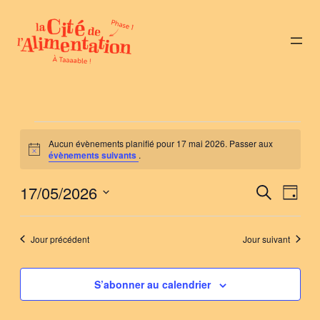
Évènements
Aucun évènements planifié pour 17 mai 2026. Passer aux
Notice
évènements suivants
.
for
17/05/2026
Nav
Reche
Recherche
17
Jour
de
Sélectionnez
et
vue
mai
une
Jour précédent
Jour suivant
naviga
Évè
date.
2026
de
S’abonner au calendrier
vues