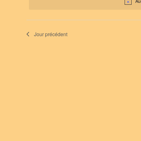
avril
Au
date.
vues
clé.
2026
Évènements
Jour précédent