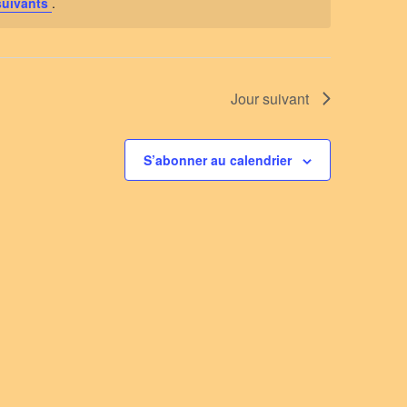
suivants
.
Jour suivant
S’abonner au calendrier