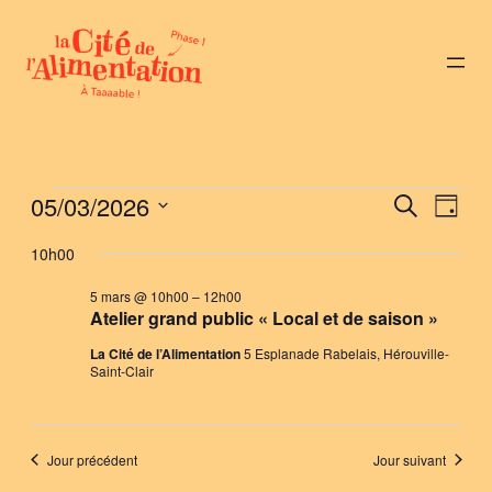
Évènements
05/03/2026
Nav
Reche
Recherche
Jour
de
Sélectionnez
et
for
10h00
vue
une
naviga
Évè
date.
5 mars @ 10h00
–
12h00
5
Atelier grand public « Local et de saison »
de
mars
La Cité de l’Alimentation
5 Esplanade Rabelais, Hérouville-
vues
Saint-Clair
2026
Évène
Jour précédent
Jour suivant