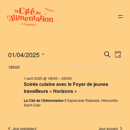
Évènements
01/04/2025
Nav
Reche
Recherche
Jour
de
Sélectionnez
et
for
18h00
vue
une
naviga
Évè
date.
1 avril 2025 @ 18h00
–
22h00
1
Soirée cuisine avec le Foyer de jeunes
de
travailleurs « Horizons »
avril
vues
La Cité de l’Alimentation
5 Esplanade Rabelais, Hérouville-
Saint-Clair
2025
Évène
Jour précédent
Jour suivant