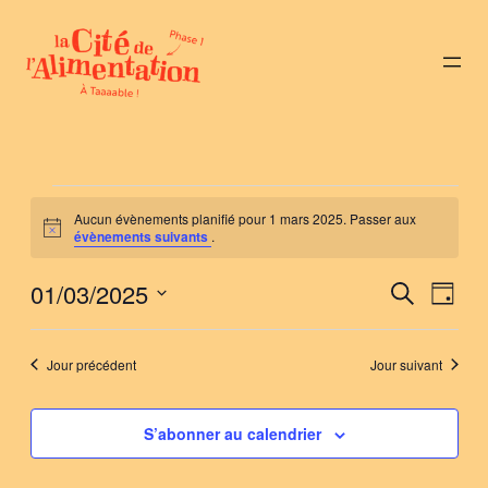
Évènements
Aucun évènements planifié pour 1 mars 2025. Passer aux
Notice
évènements suivants
.
for
01/03/2025
Nav
Reche
Recherche
1
Jour
de
Sélectionnez
et
vue
mars
une
Jour précédent
Jour suivant
naviga
Évè
date.
2025
de
S’abonner au calendrier
vues