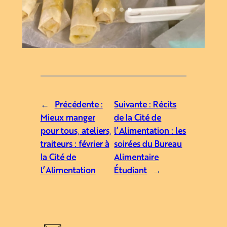
←
Précédente :
Suivante :
Récits
Mieux manger
de la Cité de
pour tous, ateliers,
l’Alimentation : les
traiteurs : février à
soirées du Bureau
la Cité de
Alimentaire
l’Alimentation
Étudiant
→