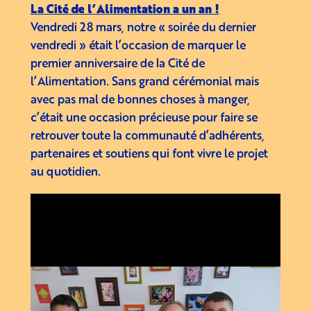
La Cité de l’Alimentation a un an !
Vendredi 28 mars, notre « soirée du dernier
vendredi » était l’occasion de marquer le
premier anniversaire de la Cité de
l’Alimentation. Sans grand cérémonial mais
avec pas mal de bonnes choses à manger,
c’était une occasion précieuse pour faire se
retrouver toute la communauté d’adhérents,
partenaires et soutiens qui font vivre le projet
au quotidien.