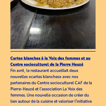
Cartes blanches à la Voix des femmes et au
Centre socioculturel de la Pierre Heuzé
Fin avril, le restaurant accueillait deux
nouvelles «cartes blanches» avec nos
partenaires du Centre socioculturel CAF de la
Pierre-Heuzé et l’association La Voix des
femmes. Une nouvelle occasion de créer du
lien autour de la cuisine et valoriser l’initiative