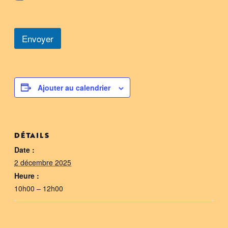
t
e
l
Envoyer
i
e
r
s
m
a
Ajouter au calendrier
i
l
DÉTAILS
Date :
2 décembre 2025
Heure :
10h00 – 12h00